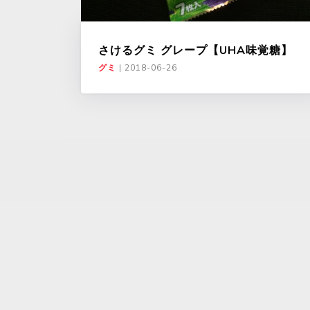
さけるグミ グレープ【UHA味覚糖】
グミ
|
2018-06-26