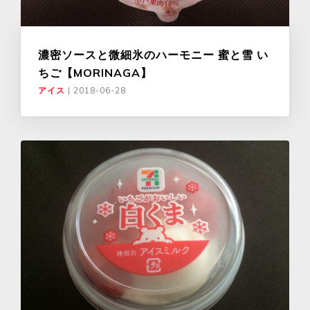
濃密ソースと微細氷のハーモニー 蜜と雪 い
ちご【MORINAGA】
アイス
|
2018-06-28