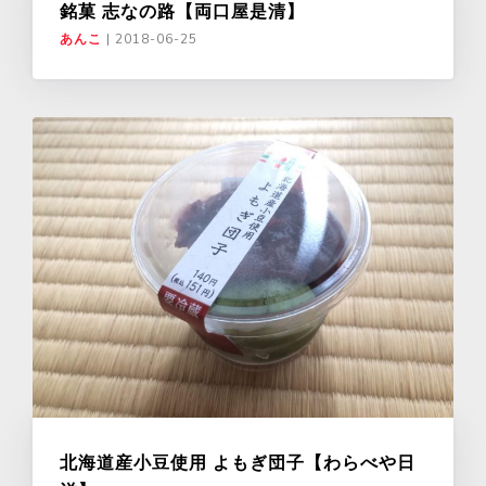
銘菓 志なの路【両口屋是清】
あんこ
|
2018-06-25
北海道産小豆使用 よもぎ団子【わらべや日