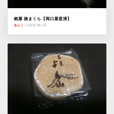
銘菓 旅まくら【両口屋是清】
あんこ
|
2018-06-25