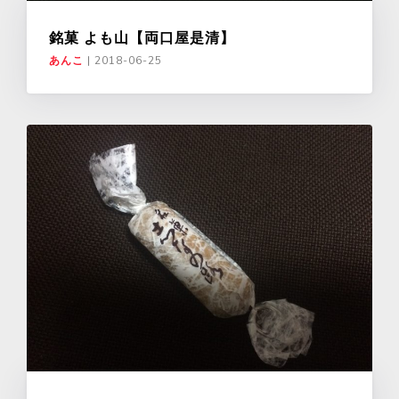
銘菓 よも山【両口屋是清】
あんこ
|
2018-06-25