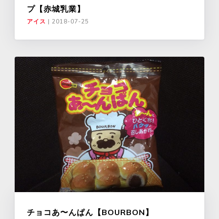
プ【赤城乳業】
アイス
|
2018-07-25
チョコあ〜んぱん【BOURBON】